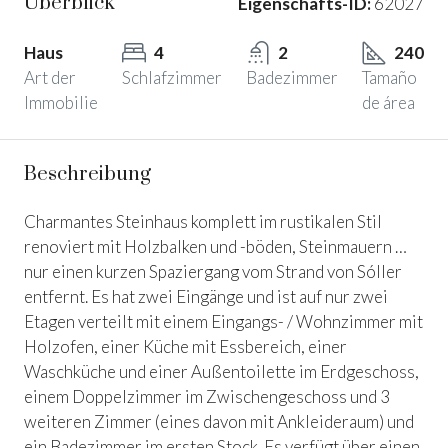
Überblick
Eigenschafts-ID:
62027
Haus
4
2
240
Art der
Schlafzimmer
Badezimmer
Tamaño
Immobilie
de área
Beschreibung
Charmantes Steinhaus komplett im rustikalen Stil
renoviert mit Holzbalken und -böden, Steinmauern …
nur einen kurzen Spaziergang vom Strand von Sóller
entfernt. Es hat zwei Eingänge und ist auf nur zwei
Etagen verteilt mit einem Eingangs- / Wohnzimmer mit
Holzofen, einer Küche mit Essbereich, einer
Waschküche und einer Außentoilette im Erdgeschoss,
einem Doppelzimmer im Zwischengeschoss und 3
weiteren Zimmer (eines davon mit Ankleideraum) und
ein Badezimmer im ersten Stock. Es verfügt über einen