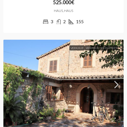
525.000€
HAUS, HAUS
3
2
155
VERKAUF
VERKAUF
REDUZIERT