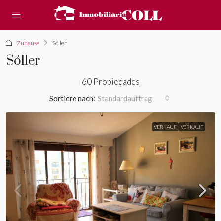
Zuhause
Sóller
Sóller
60 Propiedades
Sortiere nach:
Standardauftrag
VERKAUF
VERKAUF