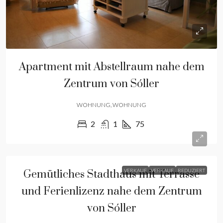
Apartment mit Abstellraum nahe dem
Zentrum von Sóller
WOHNUNG, WOHNUNG
2
1
75
VERKAUF
VERKAUF
REDUZIERT
Gemütliches Stadthaus mit Terrasse
und Ferienlizenz nahe dem Zentrum
von Sóller