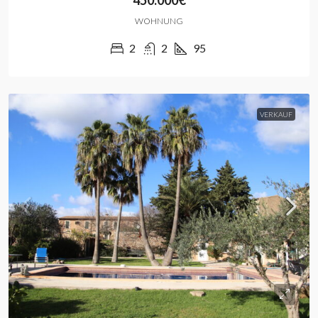
450.000€
WOHNUNG
2
2
95
VERKAUF