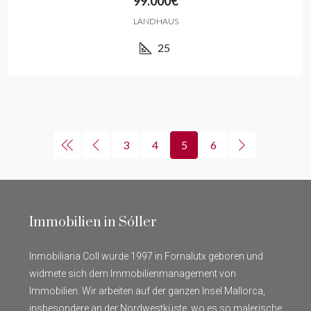
99.000€
LANDHAUS
25
3
4
5
6
Immobilien in Sóller
Inmobiliaria Coll wurde 1997 in Fornalutx geboren und
widmete sich dem Immobilienmanagement von
Immobilien. Wir arbeiten auf der ganzen Insel Mallorca,
insbesondere an der Nordwestküste, wo es so malerische