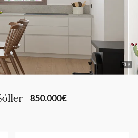
8
óller
850.000€