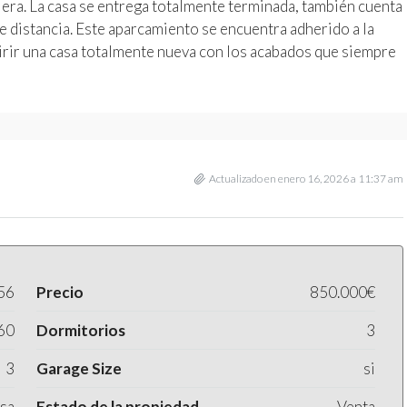
iera. La casa se entrega totalmente terminada, también cuenta
e distancia. Este aparcamiento se encuentra adherido a la
uirir una casa totalmente nueva con los acabados que siempre
Actualizado en enero 16, 2026 a 11:37 am
56
Precio
850.000€
60
Dormitorios
3
3
Garage Size
si
sa
Estado de la propiedad
Venta