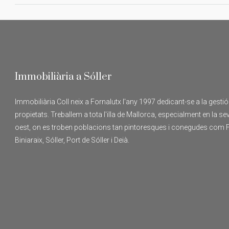
Immobiliària a Sóller
Immobiliària Coll neix a Fornalutx l'any 1997 dedicant-se a la gesti
propietats. Treballem a tota l'illa de Mallorca, especialment en la s
oest, on es troben poblacions tan pintoresques i conegudes com F
Biniaraix, Sóller, Port de Sóller i Deià.