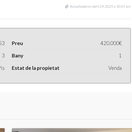
Actualizado en abril 29, 2025 a 10:07 am
53
Preu
420.000€
3
Bany
1
is
Estat de la propietat
Venda