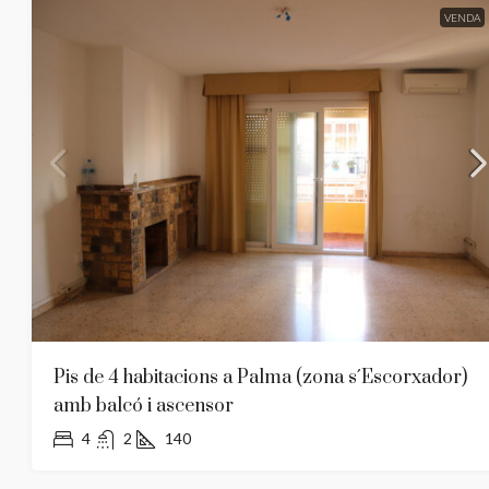
VENDA
Pis de 4 habitacions a Palma (zona s´Escorxador)
amb balcó i ascensor
4
2
140