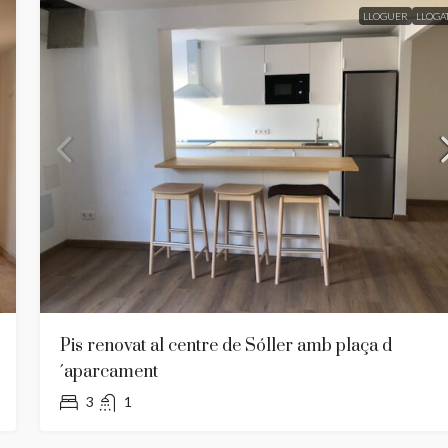
LLOGUER
LLOGA
Pis renovat al centre de Sóller amb plaça d
´aparcament
3
1