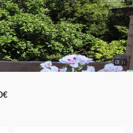
11
0€